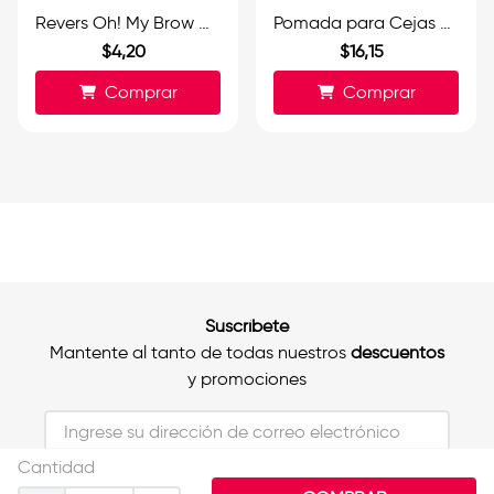
Revers Oh! My Brow Henna para Cejas Dark Brown 15ml.
Pomada para Cejas Waterproof Castaño Medio.
$
4
,
20
$
16
,
15
Comprar
Comprar
Suscríbete
Mantente al tanto de todas nuestros
descuentos
y promociones
Cantidad
Al unirte aceptas nuestros Términos y
Condiciones*