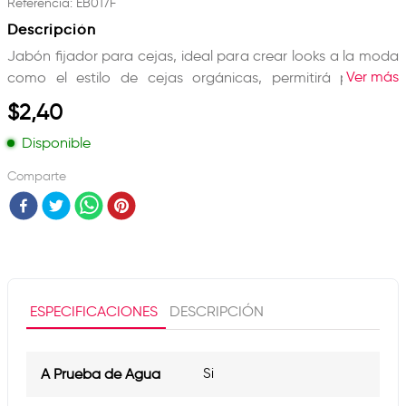
Referencia
:
EB017F
Descripción
Jabón fijador para cejas, ideal para crear looks a la moda
Ver más
como el estilo de cejas orgánicas, permitirá peinar y
mantener cada vello en su lugar durante un largo periodo
$
2
,
40
de tiempo.
Disponible
Ingredientes:
Comparte
- Glicerina, agua de hidróxido de sodio, sobritol, acetato
de tocoferilo.
- Incluye cepillo.
ESPECIFICACIONES
DESCRIPCIÓN
A Prueba de Agua
Si