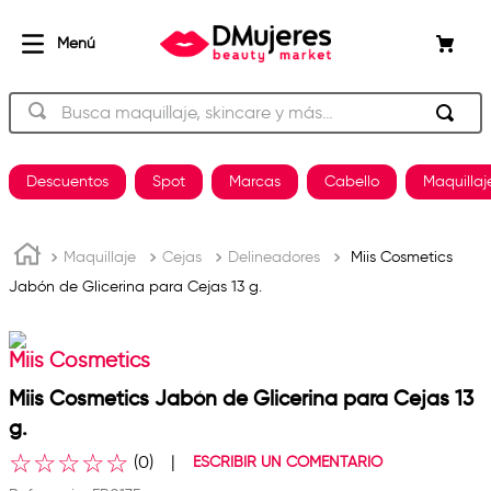
Busca maquillaje, skincare y más…
TÉRMINOS MÁS BUSCADOS
Descuentos
Spot
Marcas
Cabello
Maquillaj
beauty of joseon
1
.
og
2
.
Maquillaje
Cejas
Delineadores
Miis Cosmetics
Jabón de Glicerina para Cejas 13 g.
shampoo
3
.
plancha
4
.
Miis Cosmetics
keratina
5
.
Miis Cosmetics Jabón de Glicerina para Cejas 13
pestañas
6
.
g.
uñas
7
.
☆
☆
☆
☆
☆
(
0
)
ESCRIBIR UN COMENTARIO
brochas
8
.