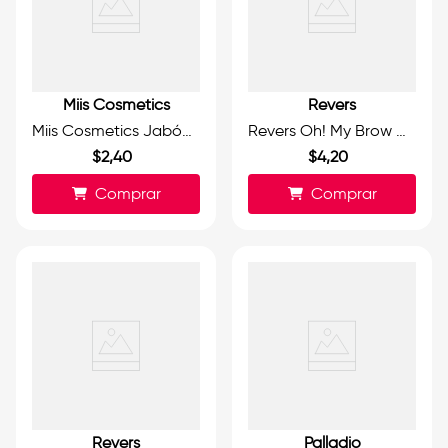
Miis Cosmetics
Revers
Miis Cosmetics Jabón de Glicerina para Cejas 13 g.
Revers Oh! My Brow Henna para Cejas Black 15ml.
$
2
,
40
$
4
,
20
Comprar
Comprar
Revers
Palladio