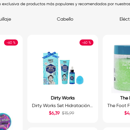
 exclusiva de productos más populares y recomendados por nuestros cl
illaje
Cabello
Eléct
-
60 %
-
60 %
Dirty Works
The 
Dirty Works Set Hidratación Facial 3und.
$
6
,
39
$
15
,
99
$
4