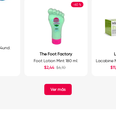
-
60 %
 4und.
The Foot Factory
Foot Lotion Mint 180 ml.
$
2
,
44
$
6
,
10
$
11
Ver más