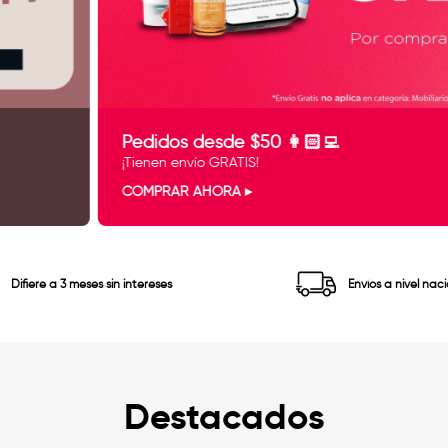
Pedidos desde $50 👩🏻‍💻
¡Tienen envío GRATIS!
COMPRAR AHORA
Difiere a 3 meses sin intereses
Envíos a nivel nac
Destacados