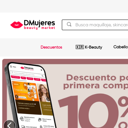
Busca maquillaje, skincare y má
TÉRMINOS MÁS BUSCADOS
Cabello
Descuentos
🇰🇷 K-Beauty
beauty of joseon
1
.
og
2
.
plancha
3
.
shampoo
4
.
keratina
5
.
pestañas
6
.
uñas
7
.
brochas
8
.