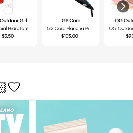
Outdoor Girl
GS Care
OG Outd
OG Labial Hidratante 3.8g
GS Care Plancha Profesional de Cerámica con Ácido Hialurónico 1 1/2”
$
3
,
50
$
105
,
00
$
9
,
🏻🤍