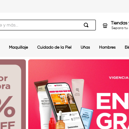
s…
Tiendas 
Separa tu 
Maquillaje
Cuidado de la Piel
Uñas
Hombres
El