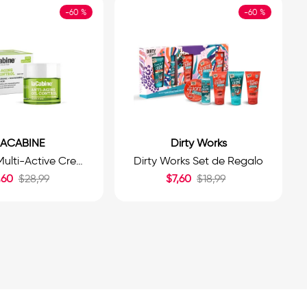
-
60 %
-
60 %
LACABINE
Dirty Works
Lacabine Multi-Active Crema Facial Anti-Aging Oil Control 50ml.
Dirty Works Set de Regalo
,
60
$
28
,
99
$
7
,
60
$
18
,
99