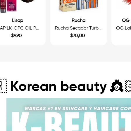
Lisap
Rucha
OG 
LISAP LK-OPC OIL PROTECTION COMPLEX TINTE TUBO 100ML
Rucha Secador Turbo Styler 5en1 Lila 700W
$
9
,
90
$
70
,
00
 Korean beauty 👸