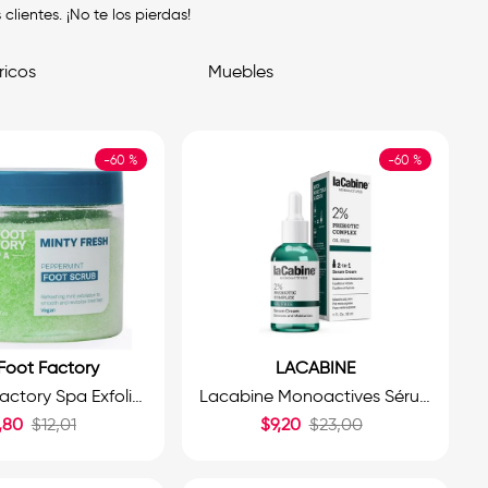
ientes. ¡No te los pierdas!
ricos
Muebles
-
60 %
-
60 %
Foot Factory
LACABINE
The Foot Factory Spa Exfoliante para pies con Menta Fresca 400g.
Lacabine Monoactives Sérum Crema 2% Prebiotic Complex 30ml.
,
80
$
12
,
01
$
9
,
20
$
23
,
00