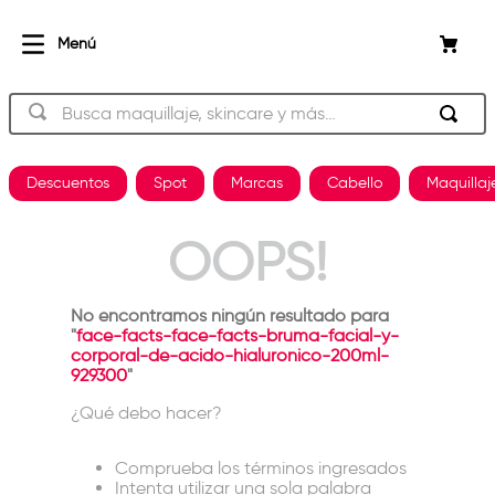
Busca maquillaje, skincare y más…
Descuentos
Spot
Marcas
Cabello
Maquillaj
OOPS!
No encontramos ningún resultado para
"
face-facts-face-facts-bruma-facial-y-
corporal-de-acido-hialuronico-200ml-
929300
"
¿Qué debo hacer?
Comprueba los términos ingresados
Intenta utilizar una sola palabra