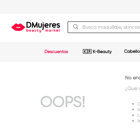
Busca maquillaje, skincare y má
TÉRMINOS MÁS BUSCADOS
Cabello
Descuentos
🇰🇷 K-Beauty
beauty of joseon
1
.
og
2
.
shampoo
No enc
3
.
¿Qué 
plancha
4
.
OOPS!
keratina
5
.
C
I
pestañas
6
.
U
I
uñas
7
.
brochas
8
.