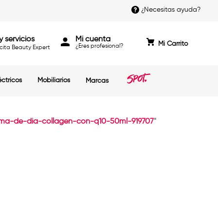
¿Necesitas ayuda?
y servicios
Mi cuenta
cita Beauty Expert
éctricos
Mobiliarios
Marcas
ema-de-dia-collagen-con-q10-50ml-919707
"