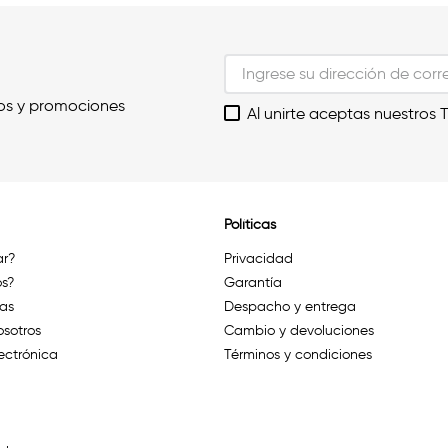
os y promociones
Al unirte aceptas nuestros 
Políticas
r?
Privacidad
s?
Garantía
das
Despacho y entrega
osotros
Cambio y devoluciones
ectrónica
Términos y condiciones