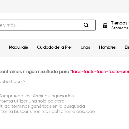
s…
Tiendas 
Separa tu 
Maquillaje
Cuidado de la Piel
Uñas
Hombres
El
ontramos ningún resultado para "
face-facts-face-facts-cr
debo hacer?
omprueba los términos ingresados
ntenta utilizar una sola palabra
tiliza términos genéricos en la búsqueda
ntenta buscar sinónimos del término deseado