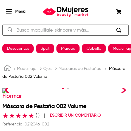
Busca maquillaje, skincare y más…
TÉRMINOS MÁS BUSCADOS
Descuentos
Spot
Marcas
Cabello
Maquillaj
beauty of joseon
1
.
og
2
.
Maquillaje
Ojos
Máscaras de Pestañas
Máscara
de Pestaña 002 Volume
plancha
3
.
shampoo
4
.
Flormar
keratina
5
.
Máscara de Pestaña 002 Volume
pestañas
6
.
★
★
★
★
★
(
1
)
ESCRIBIR UN COMENTARIO
uñas
7
.
Referencia
:
0212046-002
brochas
8
.