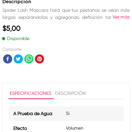
Descripción
Spider Lash Mascara hará que tus pestañas se vean más
Ver más
largas separándolas y agregando definición tan pronto
como las apliques. Inmediatamente se dará cuenta de que
$
5
,
00
envuelve sus pestañas como una red, dando una
apariencia más completa y voluminosa. Gracias al aceite
Disponible
de oliva en su fórmula, tus pestañas lucirán hidratadas,
Comparte
nutridas y saludables.
ESPECIFICACIONES
DESCRIPCIÓN
A Prueba de Agua
Si
Efecto
Volumen