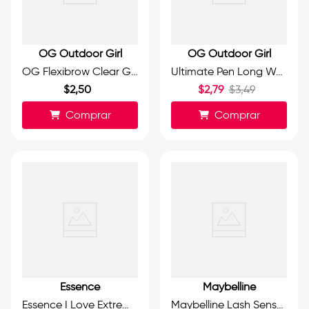
OG Outdoor Girl
OG Outdoor Girl
OG Flexibrow Clear Gel | Gel Transparente Potenciador de Cejas y Pestañas 3.5g.
Ultimate Pen Long Wear Eyeliner 0.8 ml.
$
2
,
50
$
2
,
79
$
3
,
49
Comprar
Comprar
Essence
Maybelline
Essence I Love Extreme Crazy Volume Máscara para Pestañas Voluminizadora Waterproof 12ml.
Maybelline Lash Sensational Firework Waterproof | Máscara de Pestañas Resistente al Agua 8.75ml.