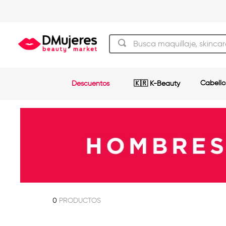
Busca maquillaje, skincare y má
TÉRMINOS MÁS BUSCADOS
Cabello
Descuentos
🇰🇷 K-Beauty
beauty of joseon
1
.
og
2
.
shampoo
3
.
plancha
4
.
keratina
5
.
pestañas
6
.
uñas
7
.
0
PRODUCTOS
brochas
8
.