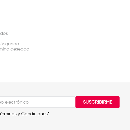
ados
 búsqueda
érmino deseado
SUSCRIBIRME
Términos y Condiciones*