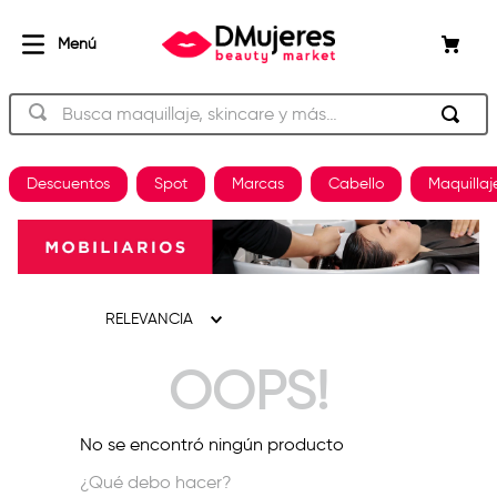
Busca maquillaje, skincare y más…
TÉRMINOS MÁS BUSCADOS
Descuentos
Spot
Marcas
Cabello
Maquillaj
beauty of joseon
1
.
og
2
.
plancha
3
.
RELEVANCIA
shampoo
4
.
OOPS!
keratina
5
.
pestañas
6
.
No se encontró ningún producto
uñas
7
.
¿Qué debo hacer?
brochas
8
.