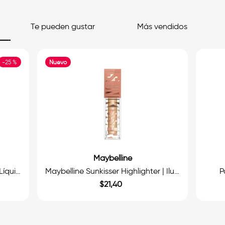
Te pueden gustar
Más vendidos
-
25 %
Nuevo
Maybelline
OG Daily Essentials Iluminador Líquido 6.5ml.
Maybelline Sunkisser Highlighter | Iluminador Líquido 4.7ml.
P
$
21
,
40