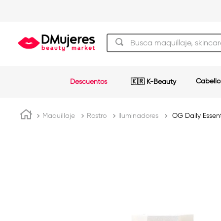
Busca maquillaje, skincare y má
TÉRMINOS MÁS BUSCADOS
Cabello
Descuentos
🇰🇷 K-Beauty
beauty of joseon
1
.
og
2
.
Maquillaje
Rostro
Iluminadores
OG Daily Essent
shampoo
3
.
plancha
4
.
keratina
5
.
pestañas
6
.
uñas
7
.
brochas
8
.