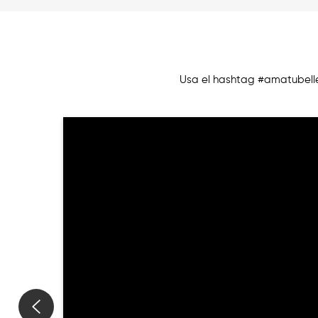
Usa el hashtag #amatubell