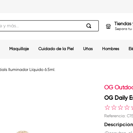
s…
Tiendas 
Separa tu 
Maquillaje
Cuidado de la Piel
Uñas
Hombres
El
ials Iluminador Líquido 6.5ml.
OG Outdoor
OG Daily Es
☆
☆
☆
☆
Referencia
:
C1
Descripció