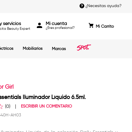
¿Necesitas ayuda?
y servicios
Mi cuenta
cita Beauty Expert
éctricos
Mobiliarios
Marcas
 Girl
sentials Iluminador Líquido 6.5ml.
☆
(
0
)
ESCRIBIR UN COMENTARIO
540H-AH03
n