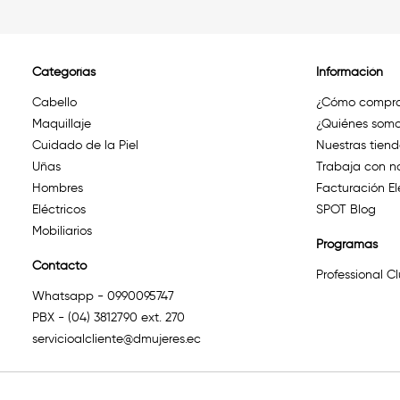
Categorías
Información
Cabello
¿Cómo compra
Maquillaje
¿Quiénes somo
Cuidado de la Piel
Nuestras tien
Uñas
Trabaja con n
Hombres
Facturación El
Eléctricos
SPOT Blog
Mobiliarios
Programas
Contacto
Professional C
Whatsapp - 0990095747
PBX - (04) 3812790 ext. 270
servicioalcliente@dmujeres.ec