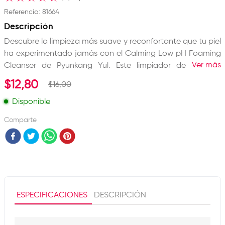
Referencia
:
81664
Descripción
Descubre la limpieza más suave y reconfortante que tu piel
ha experimentado jamás con el Calming Low pH Foaming
Ver más
Cleanser de Pyunkang Yul. Este limpiador de espuma
instantánea está formulado con un pH bajo que imita la
$
12
,
80
$
16
,
00
acidez natural de una piel sana, protegiendo tu barrera
cutánea mientras eliminas impurezas. Su potente mezcla
Disponible
de 5 tipos de Centella Asiática y Árbol de Té calma al
Comparte
instante las rojeces y brotes de acné, mientras que un
complejo suave de ácidos AHA, BHA y PHA exfolia
MOSTRAR MÁS
delicadamente la superficie para desobstruir los poros sin
irritar. Es el primer paso esencial para quienes buscan una
piel limpia, suave y libre de tirantez.
Características:
ESPECIFICACIONES
DESCRIPCIÓN
• Fórmula de pH bajo que equilibra y protege la barrera
cutánea.