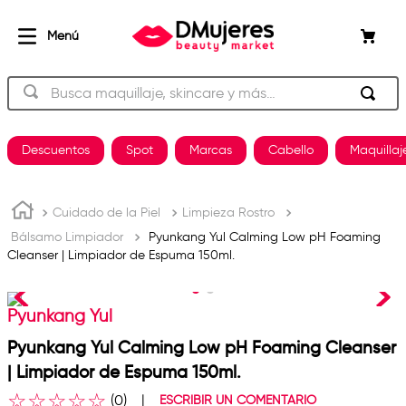
Busca maquillaje, skincare y más…
TÉRMINOS MÁS BUSCADOS
Descuentos
Spot
Marcas
Cabello
Maquillaj
beauty of joseon
1
.
og
2
.
Cuidado de la Piel
Limpieza Rostro
Bálsamo Limpiador
Pyunkang Yul Calming Low pH Foaming
plancha
3
.
Cleanser | Limpiador de Espuma 150ml.
shampoo
4
.
keratina
5
.
Pyunkang Yul
pestañas
6
.
Pyunkang Yul Calming Low pH Foaming Cleanser
uñas
7
.
| Limpiador de Espuma 150ml.
☆
☆
☆
☆
☆
brochas
8
.
(
0
)
ESCRIBIR UN COMENTARIO