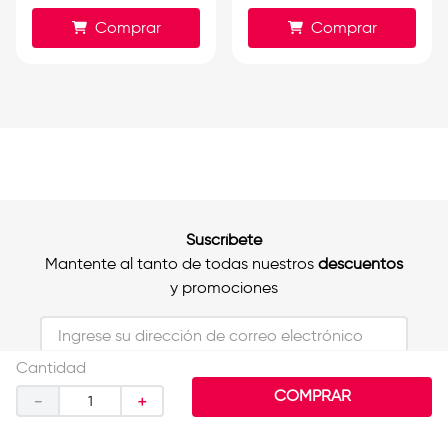
Comprar
Comprar
Suscríbete
Mantente al tanto de todas nuestros
descuentos
y promociones
Cantidad
Al unirte aceptas nuestros Términos y
Condiciones*
COMPRAR
－
＋
Ayuda
Rebajas
Perfil
Tiendas
SUSCRIBIRME