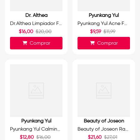
Dr. Althea
Pyunkang Yul
Dr.Althea Limpiador Facial en Gel con Aminoácidos 100ml.
Pyunkang Yul Acne Facial Cleanser | Limpiador Facial Anti Acné 120ml.
$
16
,
00
$
20
,
00
$
9
,
59
$
11
,
99
Comprar
Comprar
Pyunkang Yul
Beauty of Joseon
Pyunkang Yul Calming Low pH Foaming Cleanser | Limpiador de Espuma 150ml.
Beauty of Joseon Radiance Cleansing Balm | Bálsamo Limpiador Radiance 100ml.
$
12
,
80
$
16
,
00
$
21
,
60
$
27
,
01