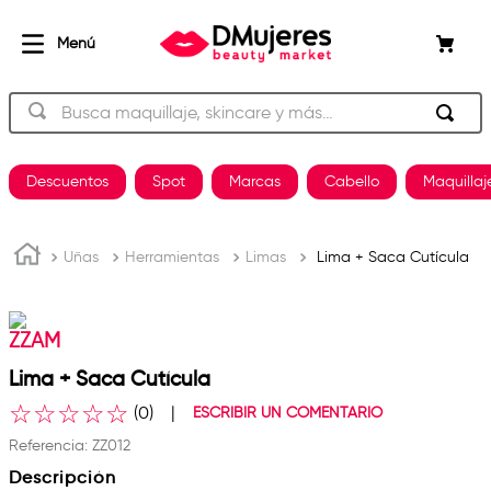
Busca maquillaje, skincare y más…
TÉRMINOS MÁS BUSCADOS
Descuentos
Spot
Marcas
Cabello
Maquillaj
beauty of joseon
1
.
og
2
.
Uñas
Herramientas
Limas
Lima + Saca Cutícula
plancha
3
.
shampoo
4
.
ZZAM
keratina
5
.
Lima + Saca Cutícula
pestañas
6
.
☆
☆
☆
☆
☆
(
0
)
ESCRIBIR UN COMENTARIO
uñas
7
.
Referencia
:
ZZ012
Descripción
brochas
8
.