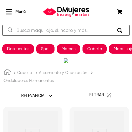
Busca maquillaje, skincare y más…
TÉRMINOS MÁS BUSCADOS
Descuentos
Spot
Marcas
Cabello
Maquillaj
beauty of joseon
1
.
og
2
.
Cabello
Alisamiento y Ondulación
shampoo
3
.
Onduladores Permanentes
plancha
4
.
FILTRAR
RELEVANCIA
keratina
5
.
pestañas
6
.
uñas
7
.
brochas
8
.