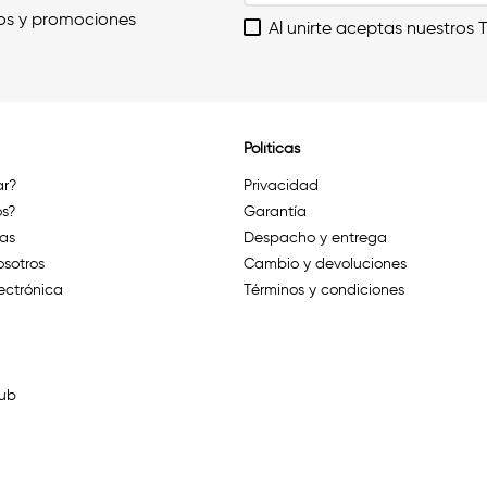
os y promociones
Al unirte aceptas nuestros 
Políticas
r?
Privacidad
s?
Garantía
das
Despacho y entrega
osotros
Cambio y devoluciones
ectrónica
Términos y condiciones
lub