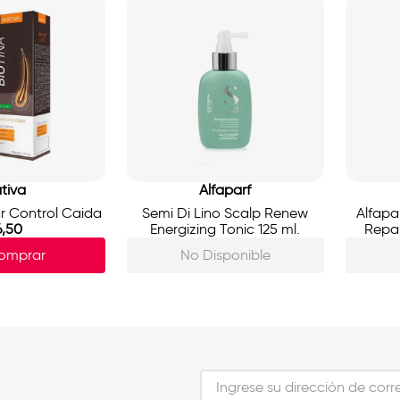
tiva
Alfaparf
r Control Caida
Semi Di Lino Scalp Renew
Alfapa
6
,
50
Energizing Tonic 125 ml.
Repai
omprar
No Disponible