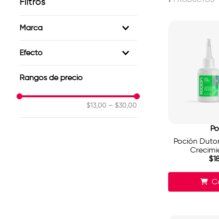
Filtros
Marca
Alfaparf
Efecto
Poción
Kativa
Prevención Caida
Rangos de precio
Insight
$13,00
–
$30,00
Po
Poción Duton
Crecimi
$
1
C