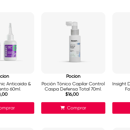
ción
Poción
ic Anticaida &
Poción Tónico Capilar Control
Insight 
ento 60ml.
Caspa Defensa Total 70ml.
Fo
8
,
00
$
16
,
00
omprar
Comprar