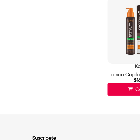
Ka
Tonico Capila
$
1
C
Suscríbete