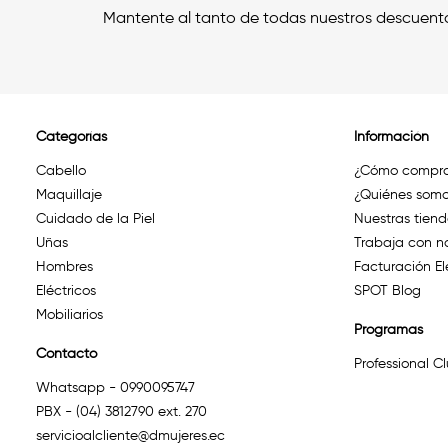
Mantente al tanto de todas nuestros descuent
Categorías
Información
Cabello
¿Cómo compra
Maquillaje
¿Quiénes somo
Cuidado de la Piel
Nuestras tien
Uñas
Trabaja con n
Hombres
Facturación El
Eléctricos
SPOT Blog
Mobiliarios
Programas
Contacto
Professional C
Whatsapp - 0990095747
PBX - (04) 3812790 ext. 270
servicioalcliente@dmujeres.ec