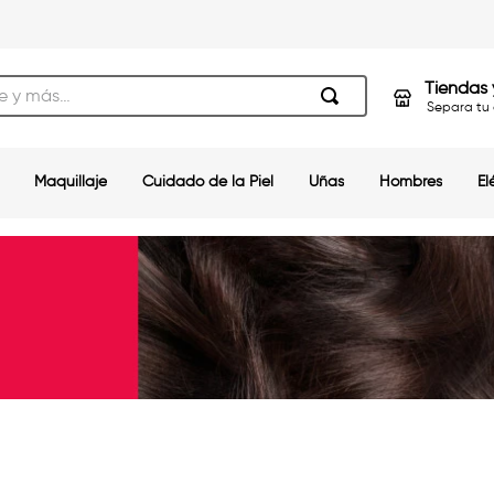
s…
Tiendas 
Separa tu 
Maquillaje
Cuidado de la Piel
Uñas
Hombres
El