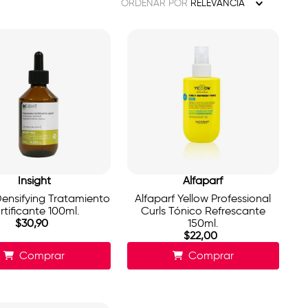
ORDENAR POR
RELEVANCIA
Insight
Alfaparf
Densifying Tratamiento
Alfaparf Yellow Professional
rtificante 100ml.
Curls Tónico Refrescante
$
30
,
90
150ml.
$
22
,
00
Comprar
Comprar