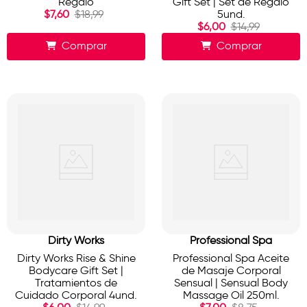
Regalo
Gift Set | Set de Regalo
$
7
,
60
$
18
,
99
5und.
$
6
,
00
$
14
,
99
Comprar
Comprar
Dirty Works
Professional Spa
Dirty Works Rise & Shine
Professional Spa Aceite
Bodycare Gift Set |
de Masaje Corporal
Tratamientos de
Sensual | Sensual Body
Cuidado Corporal 4und.
Massage Oil 250ml.