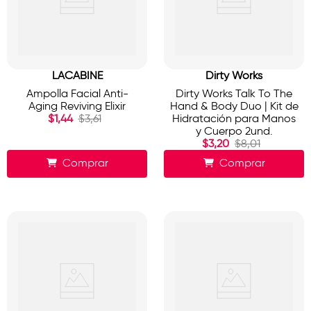
LACABINE
Dirty Works
Ampolla Facial Anti-
Dirty Works Talk To The
Aging Reviving Elixir
Hand & Body Duo | Kit de
$
1
,
44
$
3
,
61
Hidratación para Manos
y Cuerpo 2und.
$
3
,
20
$
8
,
01
Comprar
Comprar