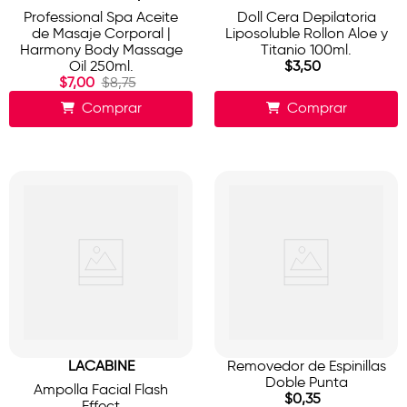
Professional Spa Aceite
Doll Cera Depilatoria
de Masaje Corporal |
Liposoluble Rollon Aloe y
Harmony Body Massage
Titanio 100ml.
Oil 250ml.
$
3
,
50
$
7
,
00
$
8
,
75
Comprar
Comprar
LACABINE
Removedor de Espinillas
Doble Punta
Ampolla Facial Flash
$
0
,
35
Effect