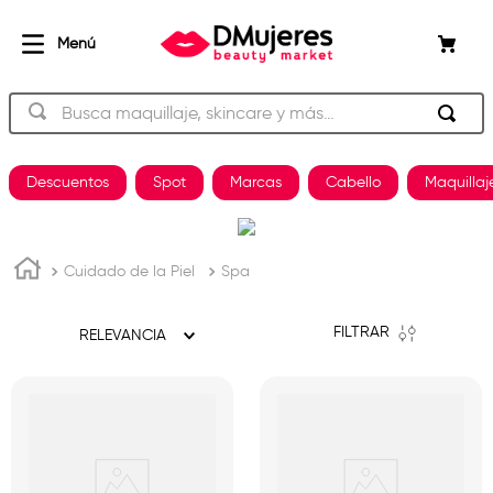
Busca maquillaje, skincare y más…
TÉRMINOS MÁS BUSCADOS
Descuentos
Spot
Marcas
Cabello
Maquillaj
beauty of joseon
1
.
og
2
.
Cuidado de la Piel
Spa
shampoo
3
.
plancha
4
.
FILTRAR
RELEVANCIA
keratina
5
.
pestañas
6
.
uñas
7
.
brochas
8
.