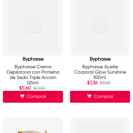
Byphasse
Byphasse
Byphasse Crema
Byphasse Aceite
Depilatoria con Proteína
Corporal Glow Sunshine
de Seda Triple Acción
100ml.
125ml.
$
7
,
36
$
9
,
20
$
5
,
60
$
7
,
00
Comprar
Comprar