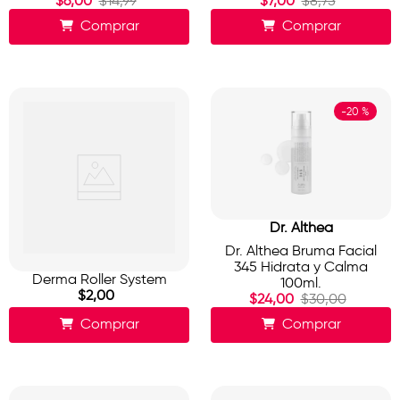
$
6
,
00
$
14
,
99
$
7
,
00
$
8
,
75
Comprar
Comprar
-
20 %
Dr. Althea
Dr. Althea Bruma Facial
345 Hidrata y Calma
Derma Roller System
100ml.
$
2
,
00
$
24
,
00
$
30
,
00
Comprar
Comprar