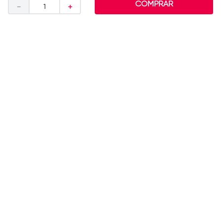
Condiciones*
COMPRAR
－
＋
Ayuda
Rebajas
Perfil
Tiendas
SUSCRIBIRME
Categorías
+
Información
+
Programas
+
Políticas
+
Contacto
+
Métodos de Pago
Tarjetas de Débito y Crédito