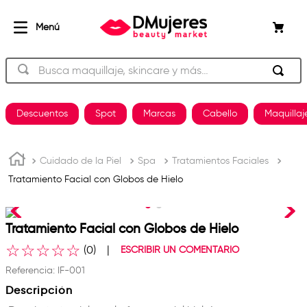
Busca maquillaje, skincare y más…
TÉRMINOS MÁS BUSCADOS
Descuentos
Spot
Marcas
Cabello
Maquillaj
beauty of joseon
1
.
og
2
.
Cuidado de la Piel
Spa
Tratamientos Faciales
Tratamiento Facial con Globos de Hielo
shampoo
3
.
plancha
4
.
Tratamiento Facial con Globos de Hielo
keratina
5
.
☆
☆
☆
☆
☆
(
0
)
ESCRIBIR UN COMENTARIO
pestañas
6
.
Referencia
:
IF-001
uñas
7
.
Descripción
brochas
8
.