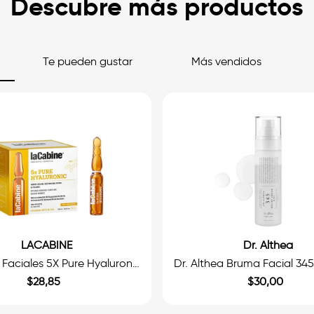
Descubre más productos
Te pueden gustar
Más vendidos
LACABINE
Dr. Althea
Ampollas Faciales 5X Pure Hyaluronic
$
28
,
85
$
30
,
00