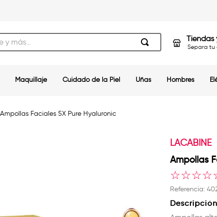
s…
Tiendas 
Separa tu 
Maquillaje
Cuidado de la Piel
Uñas
Hombres
El
Ampollas Faciales 5X Pure Hyaluronic
LACABINE
Ampollas F
☆
☆
☆
☆
Referencia
:
40
Descripció