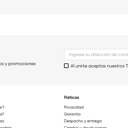
os y promociones
Al unirte aceptas nuestros 
Políticas
r?
Privacidad
s?
Garantía
das
Despacho y entrega
osotros
Cambio y devoluciones