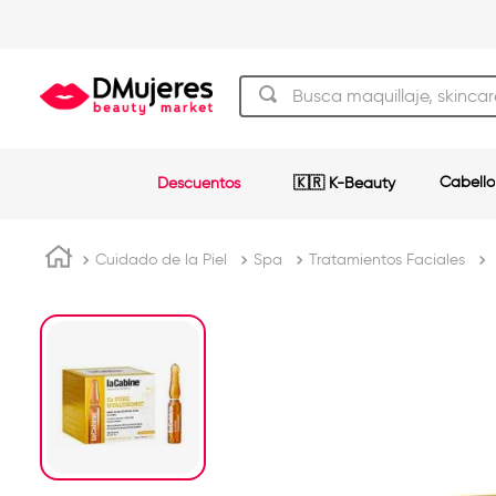
Busca maquillaje, skincare y má
TÉRMINOS MÁS BUSCADOS
Cabello
Descuentos
🇰🇷 K-Beauty
beauty of joseon
1
.
og
2
.
Cuidado de la Piel
Spa
Tratamientos Faciales
plancha
3
.
shampoo
4
.
keratina
5
.
pestañas
6
.
uñas
7
.
brochas
8
.