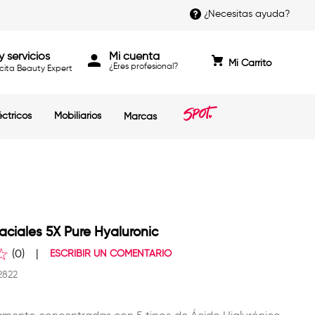
¿Necesitas ayuda?
y servicios
Mi cuenta
cita Beauty Expert
éctricos
Mobiliarios
Marcas
aciales 5X Pure Hyaluronic
☆
(
0
)
ESCRIBIR UN COMENTARIO
2822
n