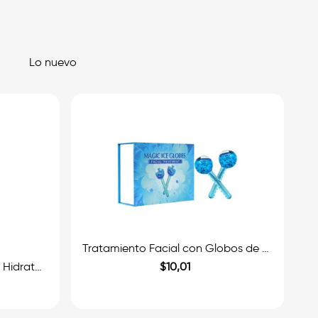
Lo nuevo
Tratamiento Facial con Globos de Hielo
Dr. Althea Bruma Facial 345 Hidrata y Calma 100ml.
$
10
,
01