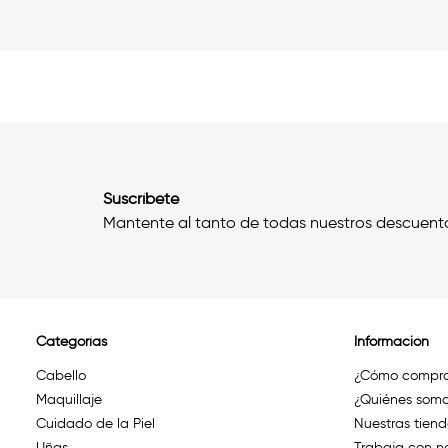
Suscríbete
Mantente al tanto de todas nuestros descuent
Categorías
Información
Cabello
¿Cómo compra
Maquillaje
¿Quiénes somo
Cuidado de la Piel
Nuestras tien
Uñas
Trabaja con n