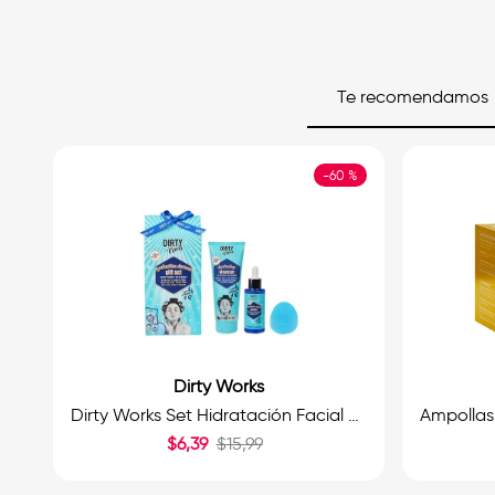
Te recomendamos
-
60 %
Dirty Works
Dirty Works Set Hidratación Facial 3und.
$
6
,
39
$
15
,
99