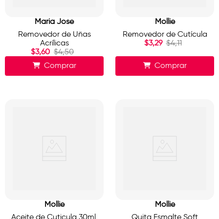
Maria Jose
Mollie
Removedor de Uñas
Removedor de Cutícula
Acrílicas
$
3
,
29
$
4
,
11
$
3
,
60
$
4
,
50
Comprar
Comprar
Mollie
Mollie
Aceite de Cuticula 30ml.
Quita Esmalte Soft