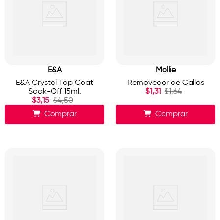
E&A
Mollie
E&A Crystal Top Coat
Removedor de Callos
Soak-Off 15ml.
$
1
,
31
$
1
,
64
$
3
,
15
$
4
,
50
Comprar
Comprar