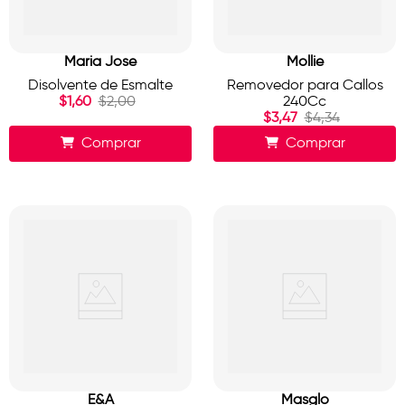
Maria Jose
Mollie
Disolvente de Esmalte
Removedor para Callos
$
1
,
60
$
2
,
00
240Cc
$
3
,
47
$
4
,
34
Comprar
Comprar
E&A
Masglo