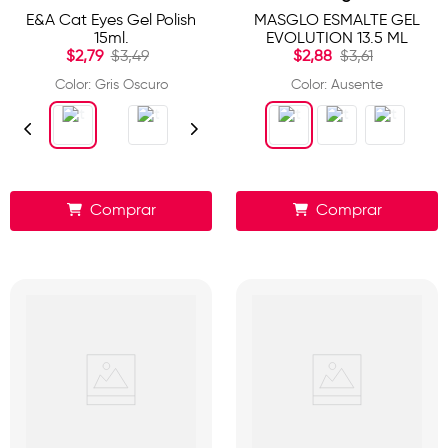
E&A Cat Eyes Gel Polish
MASGLO ESMALTE GEL
15ml.
EVOLUTION 13.5 ML
$
2
,
79
$
3
,
49
$
2
,
88
$
3
,
61
Color
:
Gris Oscuro
Color
:
Ausente
Comprar
Comprar