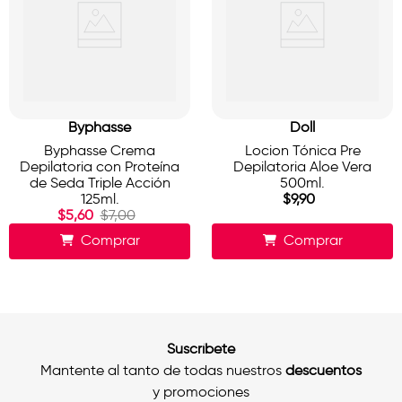
Byphasse
Doll
Byphasse Crema
Locion Tónica Pre
Depilatoria con Proteína
Depilatoria Aloe Vera
de Seda Triple Acción
500ml.
125ml.
$
9
,
90
$
5
,
60
$
7
,
00
Comprar
Comprar
Suscríbete
Mantente al tanto de todas nuestros
descuentos
y promociones