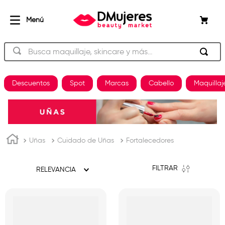
Busca maquillaje, skincare y más…
TÉRMINOS MÁS BUSCADOS
Descuentos
Spot
Marcas
Cabello
Maquillaj
beauty of joseon
1
.
og
2
.
plancha
3
.
Uñas
Cuidado de Uñas
Fortalecedores
shampoo
4
.
keratina
5
.
FILTRAR
RELEVANCIA
pestañas
6
.
uñas
7
.
brochas
8
.