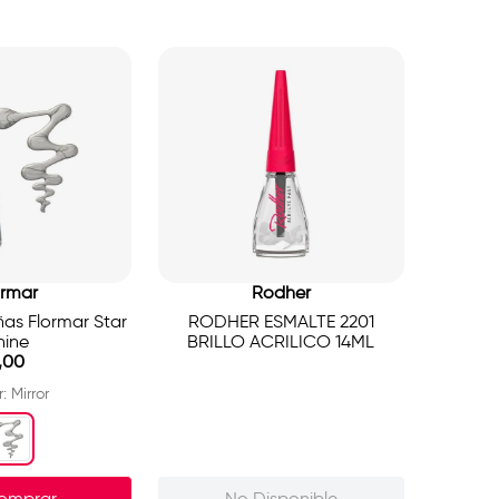
ormar
Rodher
as Flormar Star
RODHER ESMALTE 2201
hine
BRILLO ACRILICO 14ML
,
00
r
:
Mirror
omprar
No Disponible