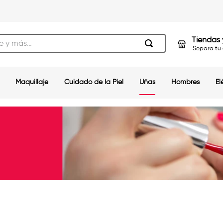
s…
Tiendas 
Separa tu 
Maquillaje
Cuidado de la Piel
Uñas
Hombres
El