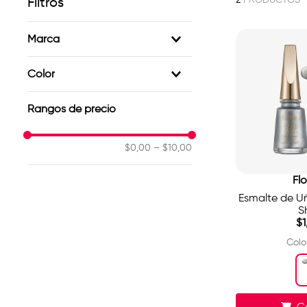
Filtros
Marca
Rodher
Color
Flormar
Mirror
Rangos de precio
$0,00
–
$10,00
Fl
Esmalte de Uñ
S
$
1
Colo
C