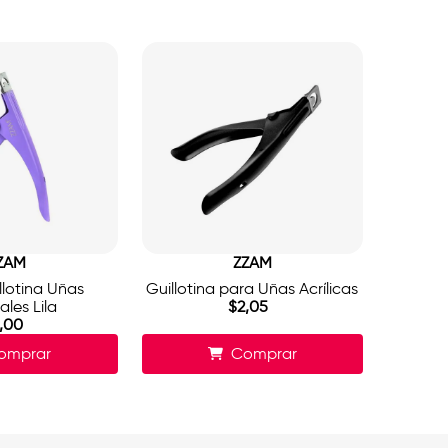
ZAM
ZZAM
lotina Uñas
Guillotina para Uñas Acrílicas
iales Lila
$
2
,
05
,
00
omprar
Comprar