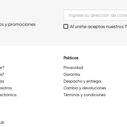
os y promociones
Al unirte aceptas nuestros 
Políticas
r?
Privacidad
s?
Garantía
das
Despacho y entrega
osotros
Cambio y devoluciones
ectrónica
Términos y condiciones
lub