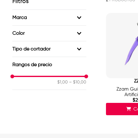
Filtros
Marca
ZZAM
Color
Negro
Tipo de cortador
Cortaúñas
Rangos de precio
Z
$1,00
–
$10,00
Zzam Guil
Artific
$
2
C