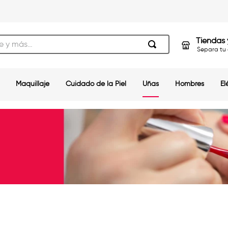
s…
Tiendas 
Separa tu 
Maquillaje
Cuidado de la Piel
Uñas
Hombres
El